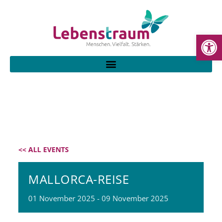
WE
<< ALL EVENTS
MALLORCA-REISE
01
November
2025
-
09
November
2025