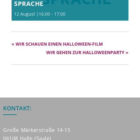
SPRACHE
12 August |16:00
-
17:00
«
WIR SCHAUEN EINEN HALLOWEEN-FILM
WIR GEHEN ZUR HALLOWEENPARTY
»
KONTAKT:
Große Märkerstraße 14-15
06108 Halle (Saale)