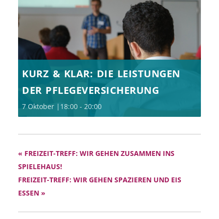
KURZ & KLAR: DIE LEISTUNGEN
DER PFLEGEVERSICHERUNG
7 Oktober |18:00
-
20:00
«
FREIZEIT-TREFF: WIR GEHEN ZUSAMMEN INS
SPIELEHAUS!
FREIZEIT-TREFF: WIR GEHEN SPAZIEREN UND EIS
ESSEN
»