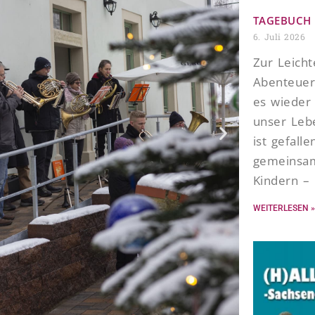
TAGEBUCH 
6. Juli 2026
Zur Leich
Abenteuer
es wieder 
unser Leb
ist gefall
gemeinsam
Kindern –
WEITERLESEN »