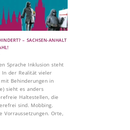
EHINDERT? – SACHSEN-ANHALT
AHL!
6
en Sprache Inklusion steht
 In der Realität vieler
mit Behinderungen in
le) sieht es anders
erefreie Haltestellen, die
ierefrei sind. Mobbing.
e Vorraussetzungen. Orte,