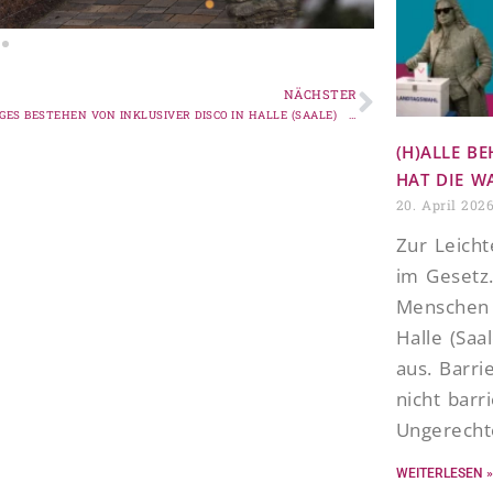
NÄCHSTER
15-JÄHRIGES BESTEHEN VON INKLUSIVER DISCO IN HALLE (SAALE)
(H)ALLE B
HAT DIE W
20. April 202
Zur Leicht
im Gesetz.
Menschen 
Halle (Saa
aus. Barri
nicht barr
Ungerecht
WEITERLESEN »