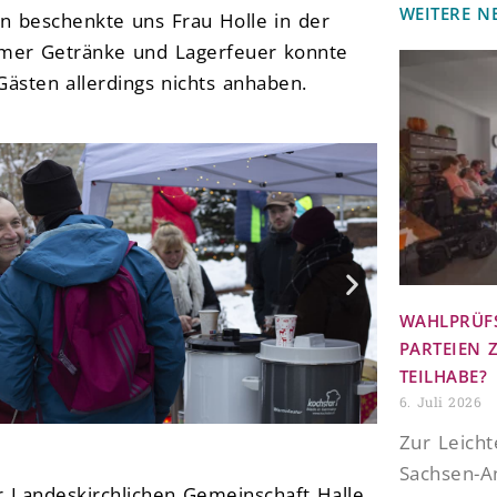
WEITERE N
n beschenkte uns Frau Holle in der
mer Getränke und Lagerfeuer konnte
sten allerdings nichts anhaben.
WAHLPRÜFS
PARTEIEN 
TEILHABE?
6. Juli 2026
Zur Leich
Sachsen-A
er Landeskirchlichen Gemeinschaft Halle